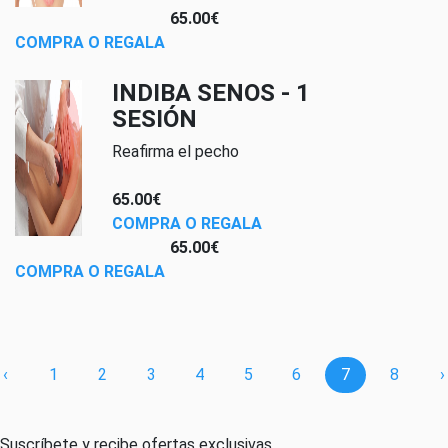
65.00€
COMPRA O REGALA
INDIBA SENOS - 1
SESIÓN
Reafirma el pecho
65.00€
COMPRA O REGALA
65.00€
COMPRA O REGALA
‹
1
2
3
4
5
6
7
8
›
Suscríbete y recibe ofertas exclusivas