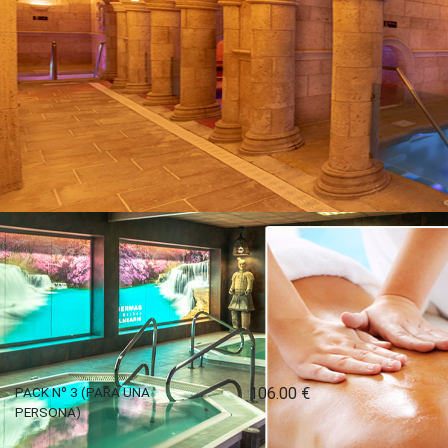
PACK Nº 2 (PARA UNA PERSONA)
1 circuito termal de 2 horas + 1 masaje parcial deportivo en esp
90.00€
COMPRA O REGALA
PACK Nº 3 (PARA UNA
106.00 €
PERSONA)
COMPRA O REGALA